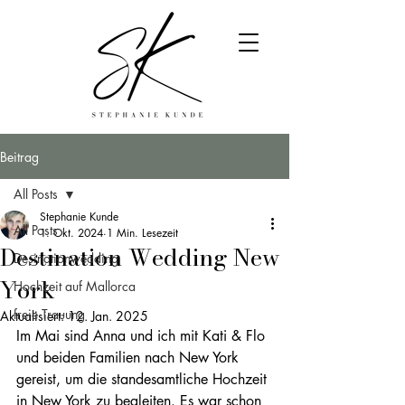
Beitrag
All Posts
Stephanie Kunde
All Posts
1. Okt. 2024
1 Min. Lesezeit
Destination Wedding New
Desinationwedding
York
Hochzeit auf Mallorca
freie Trauung
Aktualisiert:
12. Jan. 2025
Im Mai sind Anna und ich mit Kati & Flo 
und beiden Familien nach New York 
gereist, um die standesamtliche Hochzeit 
in New York zu begleiten. Es war schon 