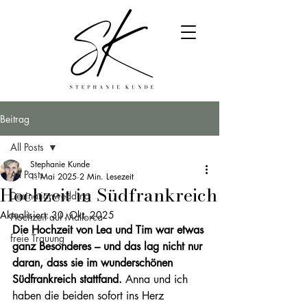
Beitrag
All Posts
Stephanie Kunde
All Posts
1. Mai 2025
2 Min. Lesezeit
Hochzeit in Südfrankreich
Desinationwedding
Aktualisiert:
30. Okt. 2025
Hochzeit auf Mallorca
Die Hochzeit von Lea und Tim war etwas 
freie Trauung
ganz Besonderes – und das lag nicht nur 
daran, dass sie im wunderschönen 
Südfrankreich stattfand. 
Anna und ich 
haben die beiden sofort ins Herz 